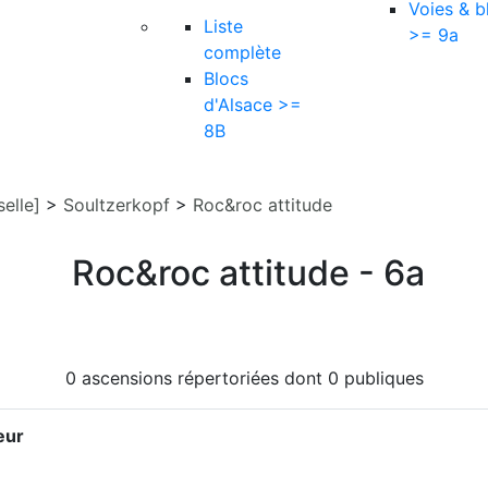
Voies & b
Liste
>= 9a
complète
Blocs
d'Alsace >=
8B
elle]
>
Soultzerkopf
>
Roc&roc attitude
Roc&roc attitude - 6a
0 ascensions répertoriées dont 0 publiques
eur