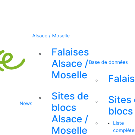
Alsace / Moselle
Falaises
Alsace /
Base de données
Moselle
Falai
Sites de
Sites
News
blocs
blocs
Alsace /
Liste
Moselle
complète