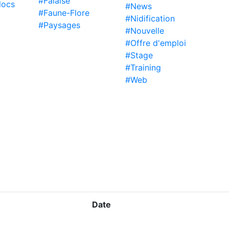
#Falaise
locs
#News
#Faune-Flore
#Nidification
#Paysages
#Nouvelle
#Offre d'emploi
#Stage
#Training
#Web
Date