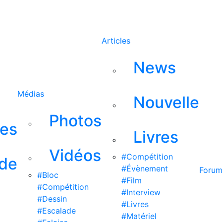
Rechercher
Articles
News
Médias
Nouvelle
Photos
ses
Livres
Vidéos
#Compétition
 de
#Évènement
Foru
#Bloc
#Film
#Compétition
#Interview
#Dessin
#Livres
#Escalade
#Matériel