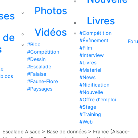
Photos
ises
Livres
Vidéos
#Compétition
s de
#Évènement
For
#Bloc
s
#Film
#Compétition
#Interview
#Dessin
#Livres
#Escalade
te
#Matériel
#Falaise
 blocs
#News
#Faune-Flore
#Nidification
#Paysages
#Nouvelle
#Offre d'emploi
#Stage
#Training
#Web
Escalade Alsace
>
Base de données
>
France [Alsace-