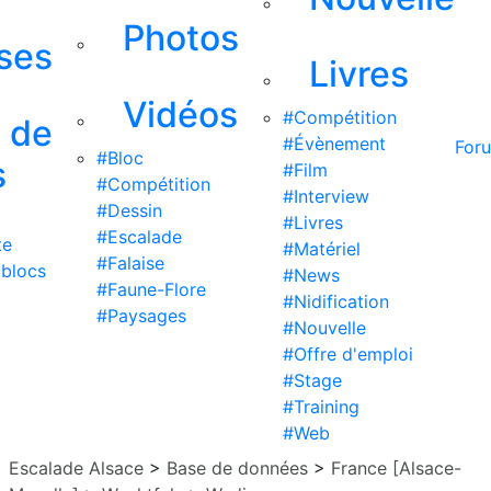
Photos
ises
Livres
Vidéos
#Compétition
s de
#Évènement
For
#Bloc
s
#Film
#Compétition
#Interview
#Dessin
#Livres
#Escalade
te
#Matériel
#Falaise
 blocs
#News
#Faune-Flore
#Nidification
#Paysages
#Nouvelle
#Offre d'emploi
#Stage
#Training
#Web
Escalade Alsace
>
Base de données
>
France [Alsace-