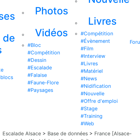
Photos
ises
Livres
Vidéos
#Compétition
s de
#Évènement
For
#Bloc
s
#Film
#Compétition
#Interview
#Dessin
#Livres
#Escalade
te
#Matériel
#Falaise
 blocs
#News
#Faune-Flore
#Nidification
#Paysages
#Nouvelle
#Offre d'emploi
#Stage
#Training
#Web
Escalade Alsace
>
Base de données
>
France [Alsace-