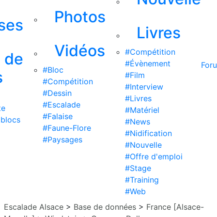
Photos
ises
Livres
Vidéos
#Compétition
s de
#Évènement
For
#Bloc
s
#Film
#Compétition
#Interview
#Dessin
#Livres
#Escalade
te
#Matériel
#Falaise
 blocs
#News
#Faune-Flore
#Nidification
#Paysages
#Nouvelle
#Offre d'emploi
#Stage
#Training
#Web
Escalade Alsace
>
Base de données
>
France [Alsace-