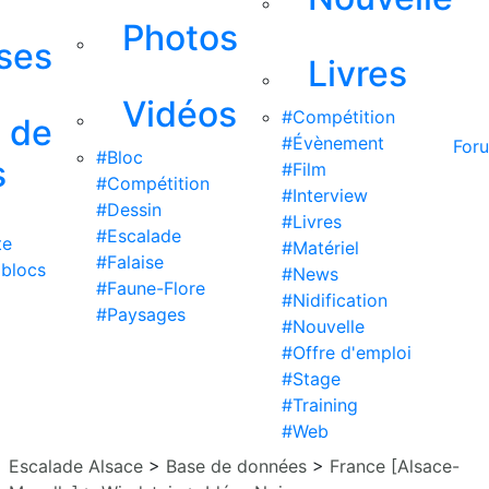
Photos
ises
Livres
Vidéos
#Compétition
s de
#Évènement
For
#Bloc
s
#Film
#Compétition
#Interview
#Dessin
#Livres
#Escalade
te
#Matériel
#Falaise
 blocs
#News
#Faune-Flore
#Nidification
#Paysages
#Nouvelle
#Offre d'emploi
#Stage
#Training
#Web
Escalade Alsace
>
Base de données
>
France [Alsace-