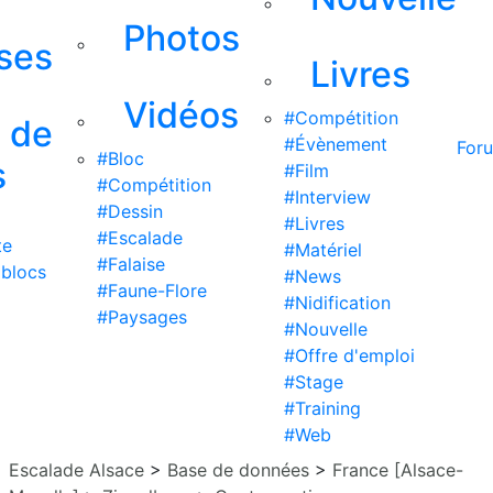
Photos
ises
Livres
Vidéos
#Compétition
s de
#Évènement
For
#Bloc
s
#Film
#Compétition
#Interview
#Dessin
#Livres
#Escalade
te
#Matériel
#Falaise
 blocs
#News
#Faune-Flore
#Nidification
#Paysages
#Nouvelle
#Offre d'emploi
#Stage
#Training
#Web
Escalade Alsace
>
Base de données
>
France [Alsace-