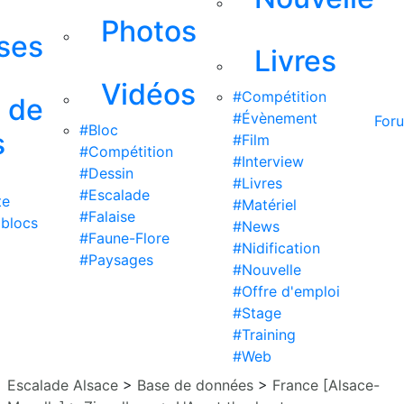
Photos
ises
Livres
Vidéos
#Compétition
s de
#Évènement
For
#Bloc
s
#Film
#Compétition
#Interview
#Dessin
#Livres
#Escalade
te
#Matériel
#Falaise
 blocs
#News
#Faune-Flore
#Nidification
#Paysages
#Nouvelle
#Offre d'emploi
#Stage
#Training
#Web
Escalade Alsace
>
Base de données
>
France [Alsace-