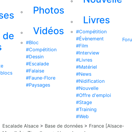
Photos
ises
Livres
Vidéos
#Compétition
s de
#Évènement
For
#Bloc
s
#Film
#Compétition
#Interview
#Dessin
#Livres
#Escalade
te
#Matériel
#Falaise
 blocs
#News
#Faune-Flore
#Nidification
#Paysages
#Nouvelle
#Offre d'emploi
#Stage
#Training
#Web
Escalade Alsace
>
Base de données
>
France [Alsace-