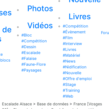
Photos
ises
Livres
Vidéos
#Compétition
s de
#Évènement
For
#Bloc
s
#Film
#Compétition
#Interview
#Dessin
#Livres
#Escalade
te
#Matériel
#Falaise
 blocs
#News
#Faune-Flore
#Nidification
#Paysages
#Nouvelle
#Offre d'emploi
#Stage
#Training
#Web
Escalade Alsace
>
Base de données
>
France [Vosges