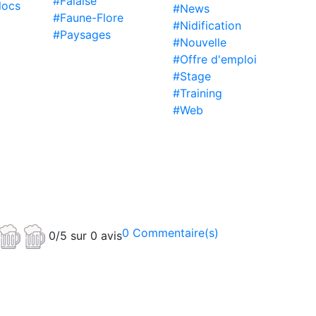
#Falaise
locs
#News
#Faune-Flore
#Nidification
#Paysages
#Nouvelle
#Offre d'emploi
#Stage
#Training
#Web
0 Commentaire(s)
0/5 sur 0 avis