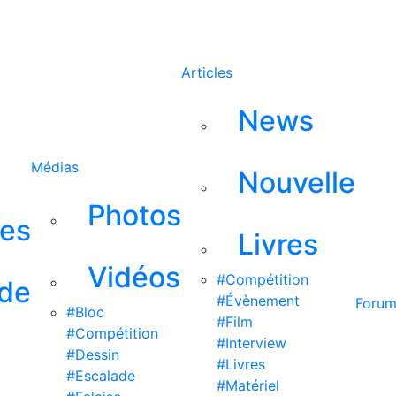
Rechercher
Articles
News
Médias
Nouvelle
Photos
ses
Livres
Vidéos
#Compétition
 de
#Évènement
Foru
#Bloc
#Film
#Compétition
#Interview
#Dessin
#Livres
#Escalade
#Matériel