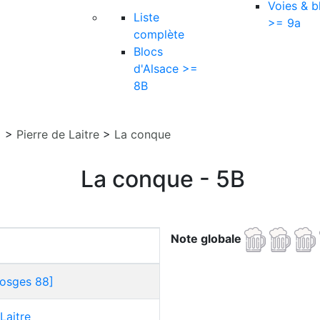
Voies & b
Liste
>= 9a
complète
Blocs
d'Alsace >=
8B
]
>
Pierre de Laitre
>
La conque
La conque - 5B
Note globale
Vosges 88]
Laitre