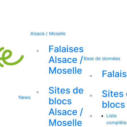
Alsace / Moselle
Falaises
Alsace /
Base de données
Moselle
Falai
Sites de
Sites
News
blocs
blocs
Alsace /
Liste
Moselle
complète