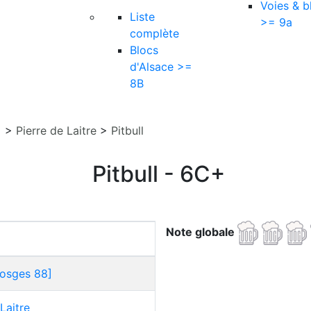
Voies & b
Liste
>= 9a
complète
Blocs
d'Alsace >=
8B
]
>
Pierre de Laitre
>
Pitbull
Pitbull - 6C+
Note globale
Vosges 88]
Laitre