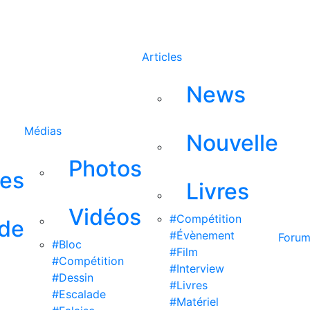
Rechercher
Articles
News
Médias
Nouvelle
Photos
ses
Livres
Vidéos
#Compétition
 de
#Évènement
Foru
#Bloc
#Film
#Compétition
#Interview
#Dessin
#Livres
#Escalade
#Matériel