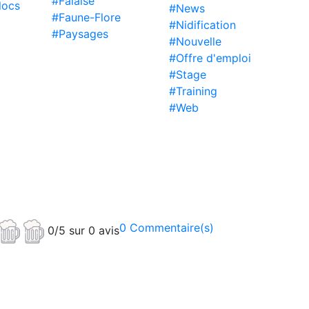
#Falaise
locs
#News
#Faune-Flore
#Nidification
#Paysages
#Nouvelle
#Offre d'emploi
#Stage
#Training
#Web
0 Commentaire(s)
0/5 sur 0 avis