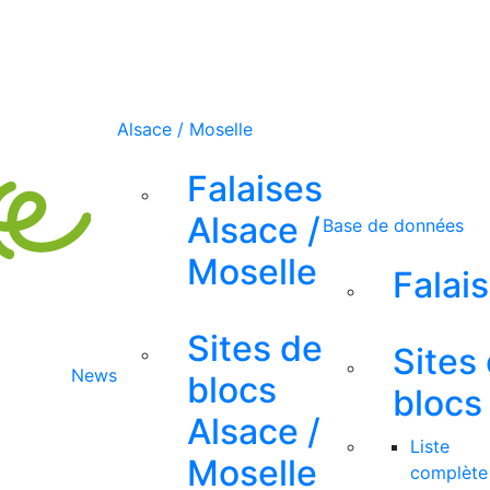
Alsace / Moselle
Falaises
Alsace /
Base de données
Moselle
Falai
Sites de
Sites
News
blocs
blocs
Alsace /
Liste
Moselle
complète