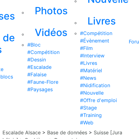
Photos
ises
Livres
Vidéos
#Compétition
s de
#Évènement
For
#Bloc
s
#Film
#Compétition
#Interview
#Dessin
#Livres
#Escalade
te
#Matériel
#Falaise
 blocs
#News
#Faune-Flore
#Nidification
#Paysages
#Nouvelle
#Offre d'emploi
#Stage
#Training
#Web
Escalade Alsace
>
Base de données
>
Suisse [Jura