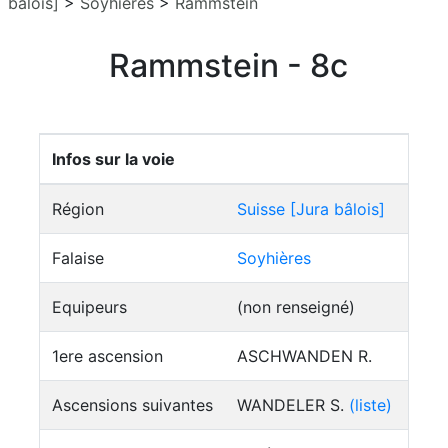
bâlois]
>
Soyhières
>
Rammstein
Rammstein - 8c
Infos sur la voie
Région
Suisse [Jura bâlois]
Falaise
Soyhières
Equipeurs
(non renseigné)
1ere ascension
ASCHWANDEN R.
Ascensions suivantes
WANDELER S.
(liste)