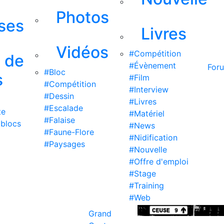
Photos
ises
Livres
Vidéos
#Compétition
s de
#Évènement
For
#Bloc
s
#Film
#Compétition
#Interview
#Dessin
#Livres
#Escalade
te
#Matériel
#Falaise
 blocs
#News
#Faune-Flore
#Nidification
#Paysages
#Nouvelle
#Offre d'emploi
#Stage
#Training
#Web
Grand