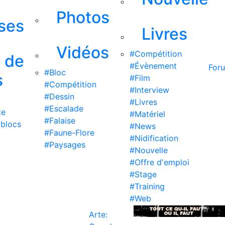
Photos
ises
Livres
Vidéos
#Compétition
s de
#Évènement
For
#Bloc
s
#Film
#Compétition
#Interview
#Dessin
#Livres
#Escalade
te
#Matériel
#Falaise
 blocs
#News
#Faune-Flore
#Nidification
#Paysages
#Nouvelle
#Offre d'emploi
#Stage
#Training
#Web
Arte: