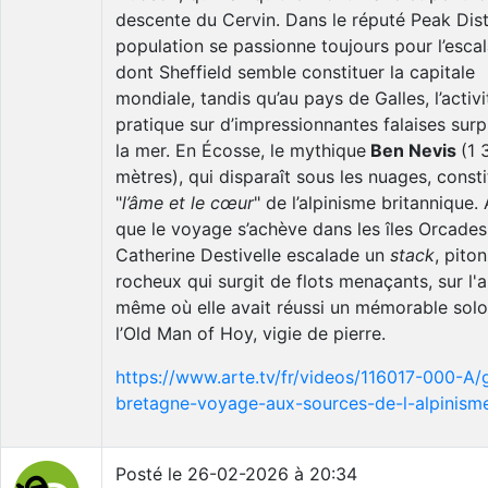
descente du Cervin. Dans le réputé Peak Distr
population se passionne toujours pour l’esca
dont Sheffield semble constituer la capitale
mondiale, tandis qu’au pays de Galles, l’activi
pratique sur d’impressionnantes falaises sur
la mer. En Écosse, le mythique
Ben Nevis
(1 
mètres), qui disparaît sous les nuages, const
"
l’âme et le cœur
" de l’alpinisme britannique. 
que le voyage s’achève dans les îles Orcades
Catherine Destivelle escalade un
stack
, piton
rocheux qui surgit de flots menaçants, sur l'a
même où elle avait réussi un mémorable solo
l’Old Man of Hoy, vigie de pierre.
https://www.arte.tv/fr/videos/116017-000-A/
bretagne-voyage-aux-sources-de-l-alpinism
Posté le 26-02-2026 à 20:34