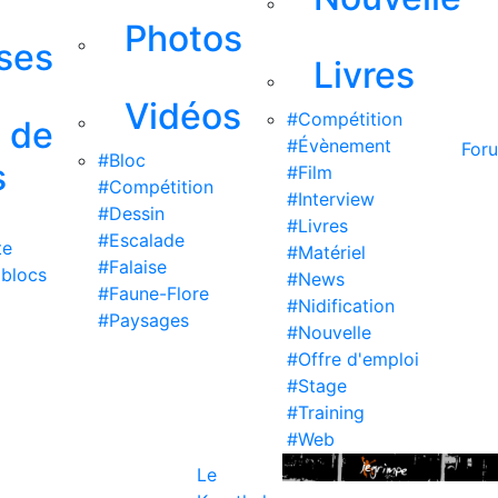
Photos
ises
Livres
Vidéos
#Compétition
s de
#Évènement
For
#Bloc
s
#Film
#Compétition
#Interview
#Dessin
#Livres
#Escalade
te
#Matériel
#Falaise
 blocs
#News
#Faune-Flore
#Nidification
#Paysages
#Nouvelle
#Offre d'emploi
#Stage
#Training
#Web
Le