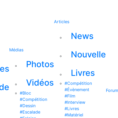
Rechercher
Articles
News
Médias
Nouvelle
Photos
ses
Livres
Vidéos
#Compétition
 de
#Évènement
Foru
#Bloc
#Film
#Compétition
#Interview
#Dessin
#Livres
#Escalade
#Matériel