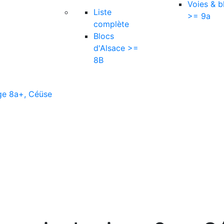
Voies & b
Liste
>= 9a
complète
Blocs
d'Alsace >=
8B
ge 8a+, Céüse