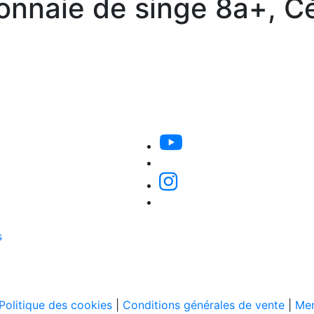
nnaie de singe 8a+, C
s
Politique des cookies
|
Conditions générales de vente
|
Men