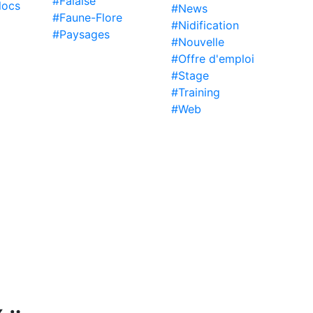
#Falaise
locs
#News
#Faune-Flore
#Nidification
#Paysages
#Nouvelle
#Offre d'emploi
#Stage
#Training
#Web