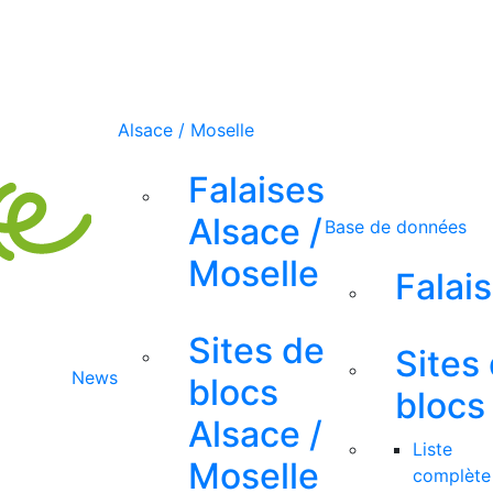
Alsace / Moselle
Falaises
Alsace /
Base de données
Moselle
Falai
Sites de
Sites
News
blocs
blocs
Alsace /
Liste
Moselle
complète