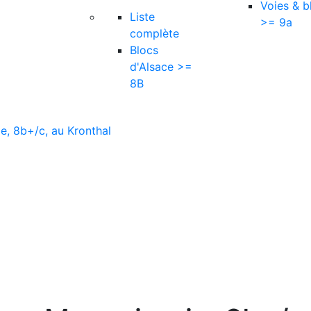
Voies & b
Liste
>= 9a
complète
Blocs
d'Alsace >=
8B
e, 8b+/c, au Kronthal