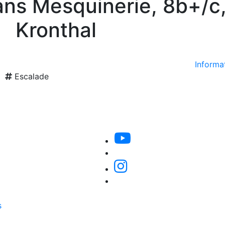
ns Mesquinerie, 8b+/c
Kronthal
Informat
Escalade
s