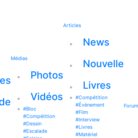
Rechercher
Articles
News
Médias
Nouvelle
Photos
ses
Livres
Vidéos
#Compétition
 de
#Évènement
Foru
#Bloc
#Film
#Compétition
#Interview
#Dessin
#Livres
#Escalade
#Matériel