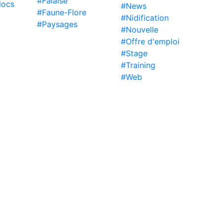
#Falaise
locs
#News
#Faune-Flore
#Nidification
#Paysages
#Nouvelle
#Offre d'emploi
#Stage
#Training
#Web