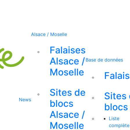
Alsace / Moselle
Falaises
Alsace /
Base de données
Moselle
Falai
Sites de
Sites
News
blocs
blocs
Alsace /
Liste
Moselle
complète