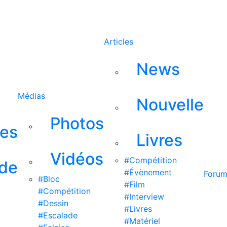
Rechercher
Articles
News
Médias
Nouvelle
Photos
ses
Livres
Vidéos
#Compétition
 de
#Évènement
Foru
#Bloc
#Film
#Compétition
#Interview
#Dessin
#Livres
#Escalade
#Matériel