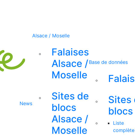
Alsace / Moselle
Falaises
Alsace /
Base de données
Moselle
Falai
Sites de
Sites
News
blocs
blocs
Alsace /
Liste
Moselle
complète