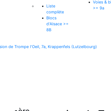
Voies & b
Liste
>= 9a
complète
Blocs
d'Alsace >=
8B
ion de Trompe l'Oeil, 7a, Krappenfels (Lutzelbourg)