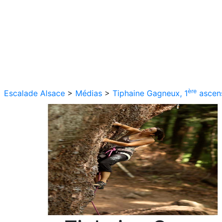
ère
Escalade Alsace
>
Médias
>
Tiphaine Gagneux, 1
ascens