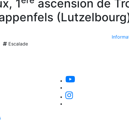
ère
x, 1
ascension de T
Krappenfels (Lutzelbourg
Informat
Escalade
s