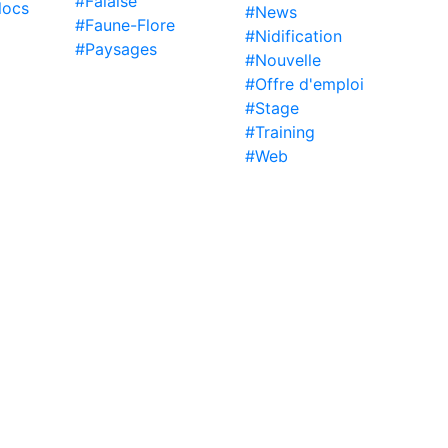
#Falaise
locs
#News
#Faune-Flore
#Nidification
#Paysages
#Nouvelle
#Offre d'emploi
#Stage
#Training
#Web