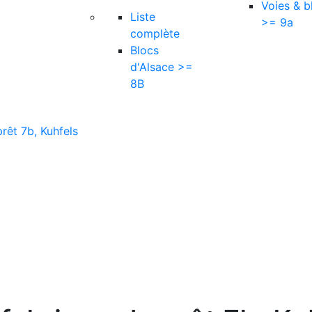
Voies & b
Liste
>= 9a
complète
Blocs
d'Alsace >=
8B
prêt 7b, Kuhfels