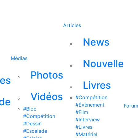
Rechercher
Articles
News
Médias
Nouvelle
Photos
ses
Livres
Vidéos
#Compétition
 de
#Évènement
Foru
#Bloc
#Film
#Compétition
#Interview
#Dessin
#Livres
#Escalade
#Matériel