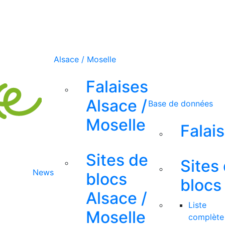
Alsace / Moselle
Falaises
Alsace /
Base de données
Moselle
Falai
Sites de
Sites
News
blocs
blocs
Alsace /
Liste
Moselle
complète