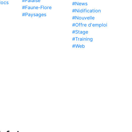
#Falaise
locs
#News
#Faune-Flore
#Nidification
#Paysages
#Nouvelle
#Offre d'emploi
#Stage
#Training
#Web