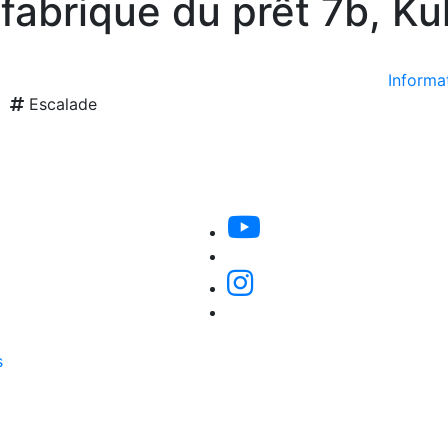
a fabrique du prêt 7b, Ku
Informat
Escalade
s