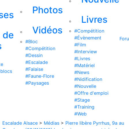
Photos
ises
Livres
Vidéos
#Compétition
s de
#Évènement
For
#Bloc
s
#Film
#Compétition
#Interview
#Dessin
#Livres
#Escalade
te
#Matériel
#Falaise
 blocs
#News
#Faune-Flore
#Nidification
#Paysages
#Nouvelle
#Offre d'emploi
#Stage
#Training
#Web
Escalade Alsace
>
Médias
>
Pierre libère Pyrrhus, 9a au