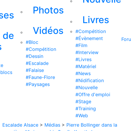
Photos
ises
Livres
Vidéos
#Compétition
s de
#Évènement
For
#Bloc
s
#Film
#Compétition
#Interview
#Dessin
#Livres
#Escalade
te
#Matériel
#Falaise
 blocs
#News
#Faune-Flore
#Nidification
#Paysages
#Nouvelle
#Offre d'emploi
#Stage
#Training
#Web
Escalade Alsace
>
Médias
>
Pierre Bollinger dans la