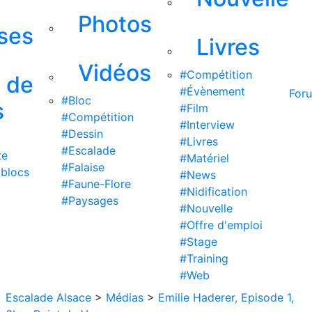
Photos
ises
Livres
Vidéos
#Compétition
s de
#Évènement
For
#Bloc
s
#Film
#Compétition
#Interview
#Dessin
#Livres
#Escalade
te
#Matériel
#Falaise
 blocs
#News
#Faune-Flore
#Nidification
#Paysages
#Nouvelle
#Offre d'emploi
#Stage
#Training
#Web
Escalade Alsace
>
Médias
>
Emilie Haderer, Episode 1,