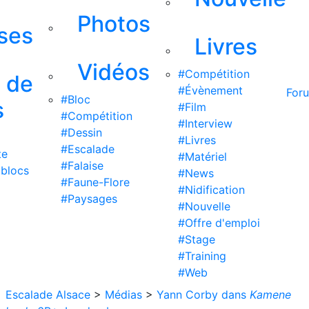
Photos
ises
Livres
Vidéos
#Compétition
s de
#Évènement
For
#Bloc
s
#Film
#Compétition
#Interview
#Dessin
#Livres
#Escalade
te
#Matériel
#Falaise
 blocs
#News
#Faune-Flore
#Nidification
#Paysages
#Nouvelle
#Offre d'emploi
#Stage
#Training
#Web
Escalade Alsace
>
Médias
>
Yann Corby dans
Kamene