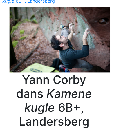
kugle
6B+, Landersberg
Yann Corby
dans
Kamene
kugle
6B+,
Landersberg