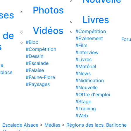
Photos
ises
Livres
Vidéos
#Compétition
s de
#Évènement
For
#Bloc
s
#Film
#Compétition
#Interview
#Dessin
#Livres
#Escalade
te
#Matériel
#Falaise
 blocs
#News
#Faune-Flore
#Nidification
#Paysages
#Nouvelle
#Offre d'emploi
#Stage
#Training
#Web
Escalade Alsace
>
Médias
>
Régions des lacs, Bariloche