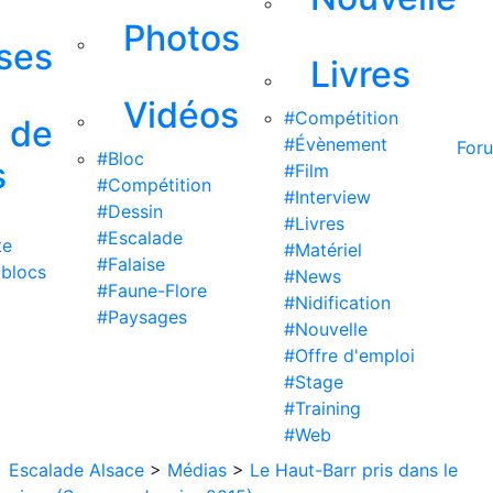
Photos
ises
Livres
Vidéos
#Compétition
s de
#Évènement
For
#Bloc
s
#Film
#Compétition
#Interview
#Dessin
#Livres
#Escalade
te
#Matériel
#Falaise
 blocs
#News
#Faune-Flore
#Nidification
#Paysages
#Nouvelle
#Offre d'emploi
#Stage
#Training
#Web
Escalade Alsace
>
Médias
>
Le Haut-Barr pris dans le