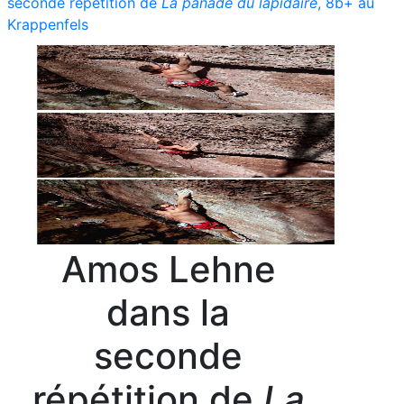
seconde répétition de
La panade du lapidaire
, 8b+ au
Krappenfels
Amos Lehne
dans la
seconde
répétition de
La