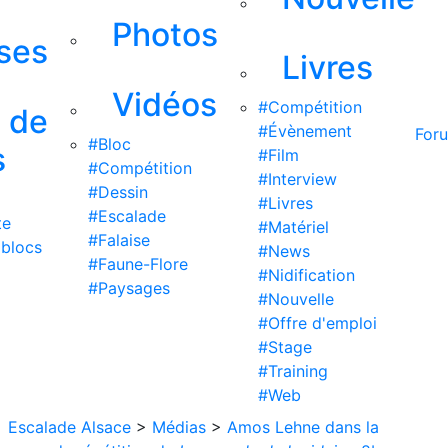
Photos
ises
Livres
Vidéos
#Compétition
s de
#Évènement
For
#Bloc
s
#Film
#Compétition
#Interview
#Dessin
#Livres
#Escalade
te
#Matériel
#Falaise
 blocs
#News
#Faune-Flore
#Nidification
#Paysages
#Nouvelle
#Offre d'emploi
#Stage
#Training
#Web
Escalade Alsace
>
Médias
>
Amos Lehne dans la