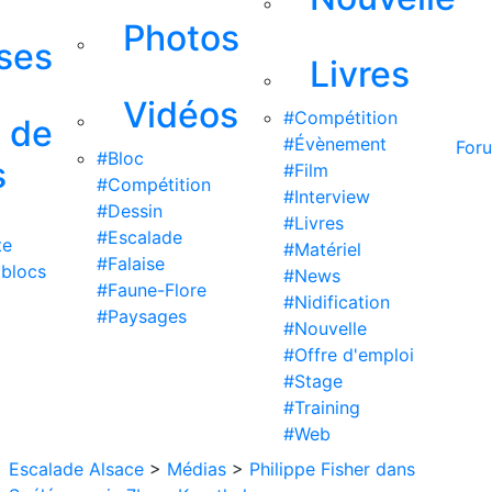
Photos
ises
Livres
Vidéos
#Compétition
s de
#Évènement
For
#Bloc
s
#Film
#Compétition
#Interview
#Dessin
#Livres
#Escalade
te
#Matériel
#Falaise
 blocs
#News
#Faune-Flore
#Nidification
#Paysages
#Nouvelle
#Offre d'emploi
#Stage
#Training
#Web
Escalade Alsace
>
Médias
>
Philippe Fisher dans