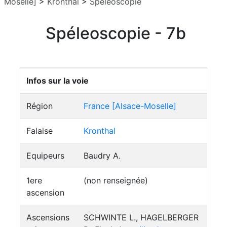
Moselle]
>
Kronthal
>
Spéleoscopie
Spéleoscopie - 7b
Infos sur la voie
Région
France [Alsace-Moselle]
Falaise
Kronthal
Equipeurs
Baudry A.
1ere
(non renseignée)
ascension
Ascensions
SCHWINTE L., HAGELBERGER