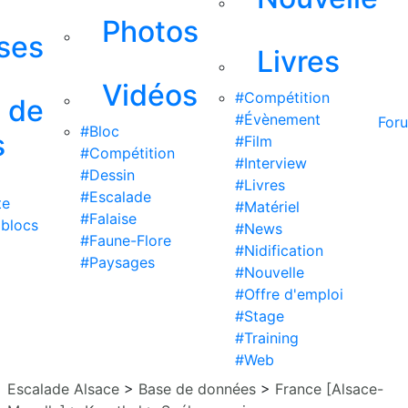
Photos
ises
Livres
Vidéos
#Compétition
s de
#Évènement
For
#Bloc
s
#Film
#Compétition
#Interview
#Dessin
#Livres
#Escalade
te
#Matériel
#Falaise
 blocs
#News
#Faune-Flore
#Nidification
#Paysages
#Nouvelle
#Offre d'emploi
#Stage
#Training
#Web
Escalade Alsace
>
Base de données
>
France [Alsace-