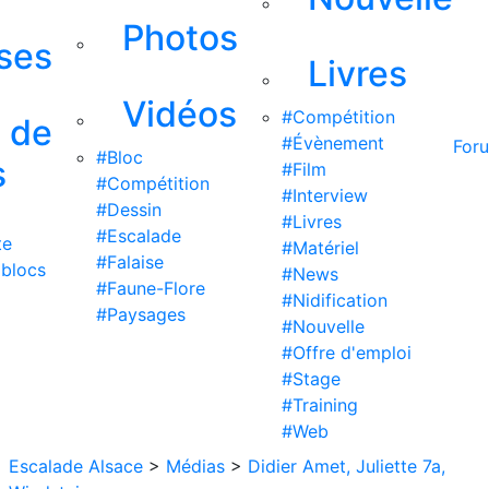
Photos
ises
Livres
Vidéos
#Compétition
s de
#Évènement
For
#Bloc
s
#Film
#Compétition
#Interview
#Dessin
#Livres
#Escalade
te
#Matériel
#Falaise
 blocs
#News
#Faune-Flore
#Nidification
#Paysages
#Nouvelle
#Offre d'emploi
#Stage
#Training
#Web
Escalade Alsace
>
Médias
>
Didier Amet, Juliette 7a,