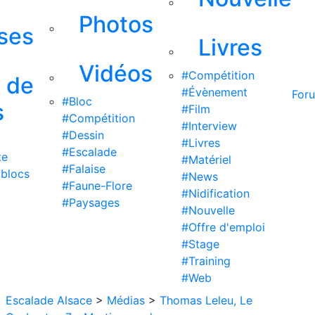
Photos
ises
Livres
Vidéos
#Compétition
s de
#Évènement
For
#Bloc
s
#Film
#Compétition
#Interview
#Dessin
#Livres
#Escalade
te
#Matériel
#Falaise
 blocs
#News
#Faune-Flore
#Nidification
#Paysages
#Nouvelle
#Offre d'emploi
#Stage
#Training
#Web
Escalade Alsace
>
Médias
>
Thomas Leleu, Le