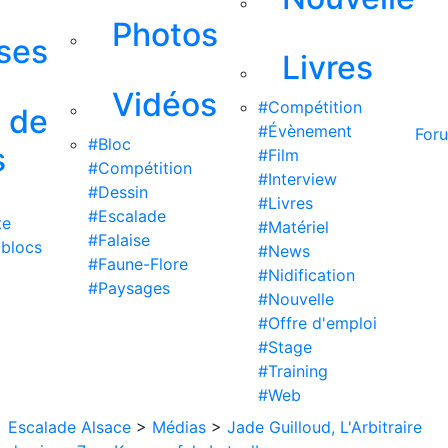
Photos
ises
Livres
Vidéos
#Compétition
s de
#Évènement
For
#Bloc
s
#Film
#Compétition
#Interview
#Dessin
#Livres
#Escalade
te
#Matériel
#Falaise
 blocs
#News
#Faune-Flore
#Nidification
#Paysages
#Nouvelle
#Offre d'emploi
#Stage
#Training
#Web
Escalade Alsace
>
Médias
>
Jade Guilloud, L'Arbitraire