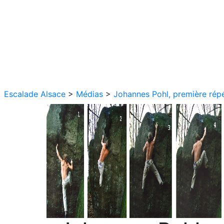
Escalade Alsace
>
Médias
>
Johannes Pohl, première rép