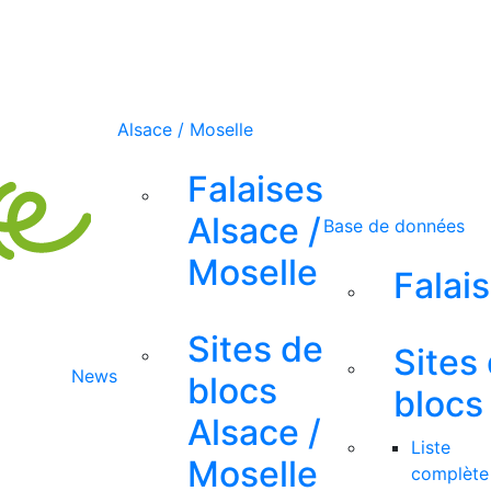
Alsace / Moselle
Falaises
Alsace /
Base de données
Moselle
Falai
Sites de
Sites
News
blocs
blocs
Alsace /
Liste
Moselle
complète