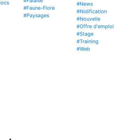
#Falaise
locs
#News
#Faune-Flore
#Nidification
#Paysages
#Nouvelle
#Offre d'emploi
#Stage
#Training
#Web