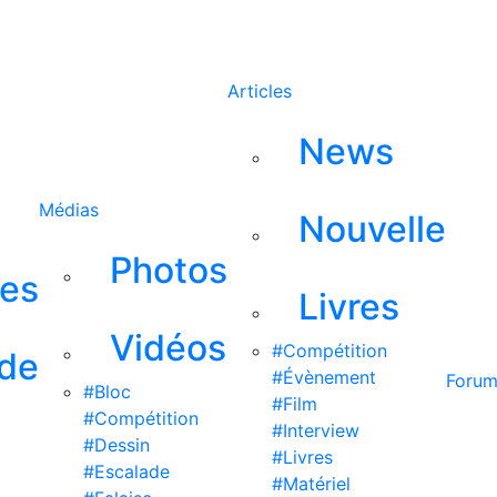
Rechercher
Articles
News
Médias
Nouvelle
Photos
ses
Livres
Vidéos
#Compétition
 de
#Évènement
Foru
#Bloc
#Film
#Compétition
#Interview
#Dessin
#Livres
#Escalade
#Matériel