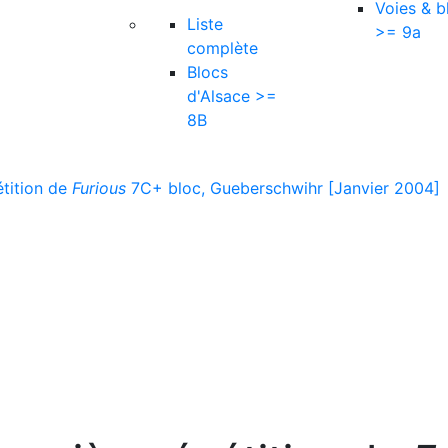
Voies & b
Liste
>= 9a
complète
Blocs
d'Alsace >=
8B
étition de
Furious
7C+ bloc, Gueberschwihr [Janvier 2004]