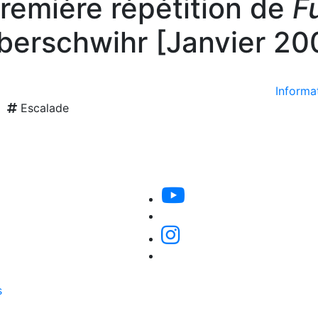
remière répétition de
F
berschwihr [Janvier 20
Informat
Escalade
s