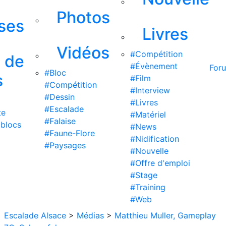
Photos
ises
Livres
Vidéos
#Compétition
s de
#Évènement
For
#Bloc
s
#Film
#Compétition
#Interview
#Dessin
#Livres
#Escalade
te
#Matériel
#Falaise
 blocs
#News
#Faune-Flore
#Nidification
#Paysages
#Nouvelle
#Offre d'emploi
#Stage
#Training
#Web
Escalade Alsace
>
Médias
>
Matthieu Muller, Gameplay