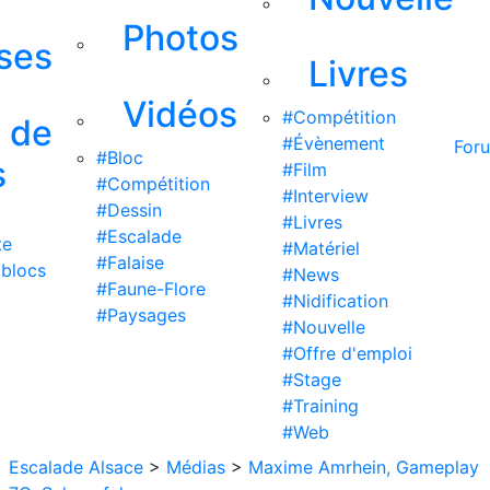
Photos
ises
Livres
Vidéos
#Compétition
s de
#Évènement
For
#Bloc
s
#Film
#Compétition
#Interview
#Dessin
#Livres
#Escalade
te
#Matériel
#Falaise
 blocs
#News
#Faune-Flore
#Nidification
#Paysages
#Nouvelle
#Offre d'emploi
#Stage
#Training
#Web
Escalade Alsace
>
Médias
>
Maxime Amrhein, Gameplay