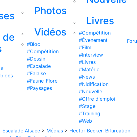
Photos
ises
Livres
Vidéos
#Compétition
s de
#Évènement
For
#Bloc
s
#Film
#Compétition
#Interview
#Dessin
#Livres
#Escalade
te
#Matériel
#Falaise
 blocs
#News
#Faune-Flore
#Nidification
#Paysages
#Nouvelle
#Offre d'emploi
#Stage
#Training
#Web
Escalade Alsace
>
Médias
>
Hector Becker, Bifurcation