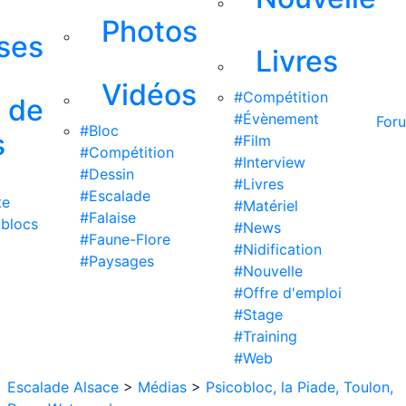
Photos
ises
Livres
Vidéos
#Compétition
s de
#Évènement
For
#Bloc
s
#Film
#Compétition
#Interview
#Dessin
#Livres
#Escalade
te
#Matériel
#Falaise
 blocs
#News
#Faune-Flore
#Nidification
#Paysages
#Nouvelle
#Offre d'emploi
#Stage
#Training
#Web
Escalade Alsace
>
Médias
>
Psicobloc, la Piade, Toulon,