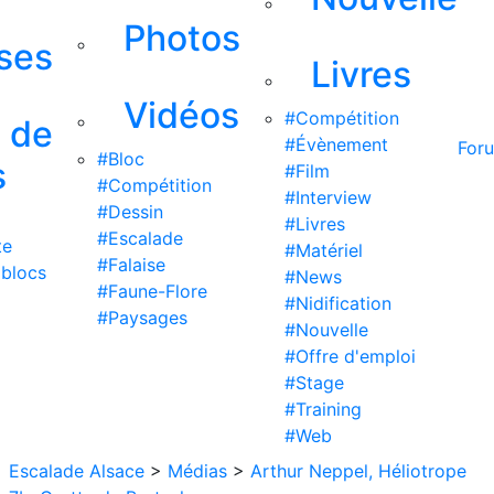
Photos
ises
Livres
Vidéos
#Compétition
s de
#Évènement
For
#Bloc
s
#Film
#Compétition
#Interview
#Dessin
#Livres
#Escalade
te
#Matériel
#Falaise
 blocs
#News
#Faune-Flore
#Nidification
#Paysages
#Nouvelle
#Offre d'emploi
#Stage
#Training
#Web
Escalade Alsace
>
Médias
>
Arthur Neppel, Héliotrope