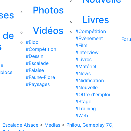
Photos
ises
Livres
Vidéos
#Compétition
s de
#Évènement
For
#Bloc
s
#Film
#Compétition
#Interview
#Dessin
#Livres
#Escalade
te
#Matériel
#Falaise
 blocs
#News
#Faune-Flore
#Nidification
#Paysages
#Nouvelle
#Offre d'emploi
#Stage
#Training
#Web
Escalade Alsace
>
Médias
>
Philou, Gameplay 7C,