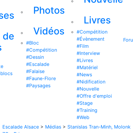
Photos
ises
Livres
Vidéos
#Compétition
s de
#Évènement
For
#Bloc
s
#Film
#Compétition
#Interview
#Dessin
#Livres
#Escalade
te
#Matériel
#Falaise
 blocs
#News
#Faune-Flore
#Nidification
#Paysages
#Nouvelle
#Offre d'emploi
#Stage
#Training
#Web
Escalade Alsace
>
Médias
>
Stanislas Tran-Minh, Molonk