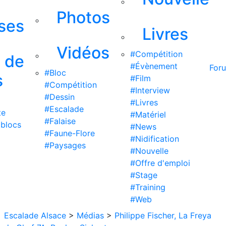
Photos
ises
Livres
Vidéos
#Compétition
s de
#Évènement
For
#Bloc
s
#Film
#Compétition
#Interview
#Dessin
#Livres
#Escalade
te
#Matériel
#Falaise
 blocs
#News
#Faune-Flore
#Nidification
#Paysages
#Nouvelle
#Offre d'emploi
#Stage
#Training
#Web
Escalade Alsace
>
Médias
>
Philippe Fischer, La Freya