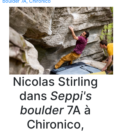
boulder 7A, Chironico
Nicolas Stirling
dans
Seppi's
boulder
7A à
Chironico,