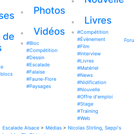
Photos
ises
Livres
Vidéos
#Compétition
s de
#Évènement
For
#Bloc
s
#Film
#Compétition
#Interview
#Dessin
#Livres
#Escalade
te
#Matériel
#Falaise
 blocs
#News
#Faune-Flore
#Nidification
#Paysages
#Nouvelle
#Offre d'emploi
#Stage
#Training
#Web
Escalade Alsace
>
Médias
>
Nicolas Stirling, Seppi's