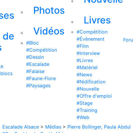
Photos
ises
Livres
Vidéos
#Compétition
s de
#Évènement
For
#Bloc
s
#Film
#Compétition
#Interview
#Dessin
#Livres
#Escalade
te
#Matériel
#Falaise
 blocs
#News
#Faune-Flore
#Nidification
#Paysages
#Nouvelle
#Offre d'emploi
#Stage
#Training
#Web
Escalade Alsace
>
Médias
>
Pierre Bollinger, Paula Abdul