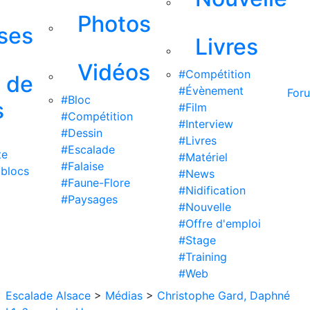
Photos
ises
Livres
Vidéos
#Compétition
s de
#Évènement
For
#Bloc
s
#Film
#Compétition
#Interview
#Dessin
#Livres
#Escalade
te
#Matériel
#Falaise
 blocs
#News
#Faune-Flore
#Nidification
#Paysages
#Nouvelle
#Offre d'emploi
#Stage
#Training
#Web
Escalade Alsace
>
Médias
>
Christophe Gard, Daphné