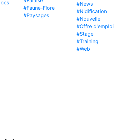
#Falaise
locs
#News
#Faune-Flore
#Nidification
#Paysages
#Nouvelle
#Offre d'emploi
#Stage
#Training
#Web