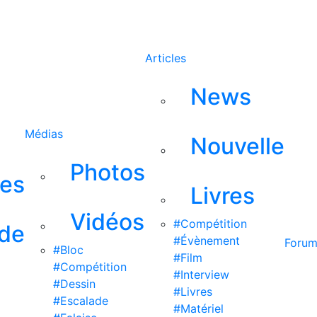
Rechercher
Articles
News
Médias
Nouvelle
Photos
ses
Livres
Vidéos
#Compétition
 de
#Évènement
Foru
#Bloc
#Film
#Compétition
#Interview
#Dessin
#Livres
#Escalade
#Matériel