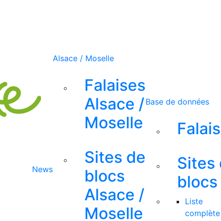
Alsace / Moselle
Falaises
Alsace /
Base de données
Moselle
Falai
Sites de
Sites
News
blocs
blocs
Alsace /
Liste
Moselle
complète