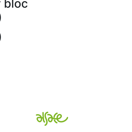
r bloc
)
)