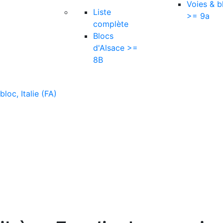
Voies & b
Liste
>= 9a
complète
Blocs
d'Alsace >=
8B
oc, Italie (FA)