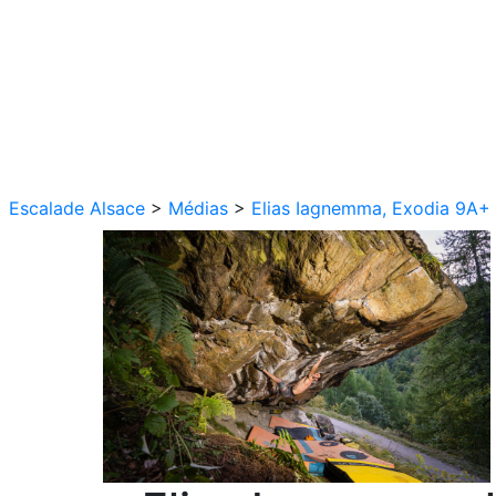
Escalade Alsace
>
Médias
>
Elias Iagnemma, Exodia 9A+ bl