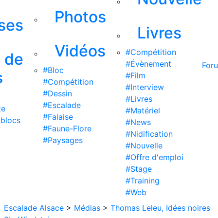
Photos
ises
Livres
Vidéos
#Compétition
s de
#Évènement
For
#Bloc
s
#Film
#Compétition
#Interview
#Dessin
#Livres
#Escalade
te
#Matériel
#Falaise
 blocs
#News
#Faune-Flore
#Nidification
#Paysages
#Nouvelle
#Offre d'emploi
#Stage
#Training
#Web
Escalade Alsace
>
Médias
>
Thomas Leleu, Idées noires