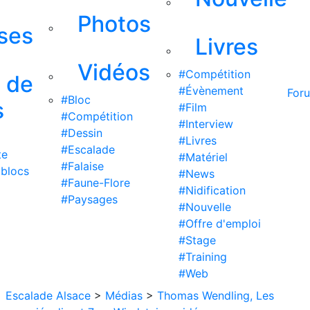
Photos
ises
Livres
Vidéos
#Compétition
s de
#Évènement
For
#Bloc
s
#Film
#Compétition
#Interview
#Dessin
#Livres
#Escalade
te
#Matériel
#Falaise
 blocs
#News
#Faune-Flore
#Nidification
#Paysages
#Nouvelle
#Offre d'emploi
#Stage
#Training
#Web
Escalade Alsace
>
Médias
>
Thomas Wendling, Les