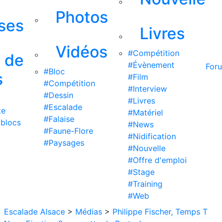
Photos
ises
Livres
Vidéos
#Compétition
s de
#Évènement
For
#Bloc
s
#Film
#Compétition
#Interview
#Dessin
#Livres
#Escalade
te
#Matériel
#Falaise
 blocs
#News
#Faune-Flore
#Nidification
#Paysages
#Nouvelle
#Offre d'emploi
#Stage
#Training
#Web
Escalade Alsace
>
Médias
>
Philippe Fischer, Temps T