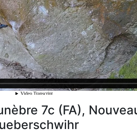
unèbre 7c (FA), Nouvea
ueberschwihr