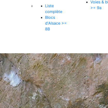
Voies & b
Liste
>= 9a
complète
Blocs
d'Alsace >=
8B