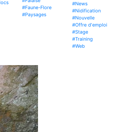
#Falaise
locs
#News
#Faune-Flore
#Nidification
#Paysages
#Nouvelle
#Offre d'emploi
#Stage
#Training
#Web