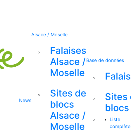
Alsace / Moselle
Falaises
Alsace /
Base de données
Moselle
Falai
Sites de
Sites
News
blocs
blocs
Alsace /
Liste
Moselle
complète