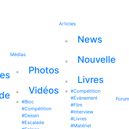
Rechercher
Articles
News
Médias
Nouvelle
Photos
ses
Livres
Vidéos
#Compétition
 de
#Évènement
Foru
#Bloc
#Film
#Compétition
#Interview
#Dessin
#Livres
#Escalade
#Matériel