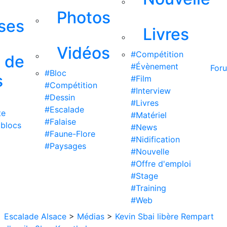
Photos
ises
Livres
Vidéos
#Compétition
s de
#Évènement
For
#Bloc
s
#Film
#Compétition
#Interview
#Dessin
#Livres
#Escalade
te
#Matériel
#Falaise
 blocs
#News
#Faune-Flore
#Nidification
#Paysages
#Nouvelle
#Offre d'emploi
#Stage
#Training
#Web
Escalade Alsace
>
Médias
>
Kevin Sbai libère Rempart